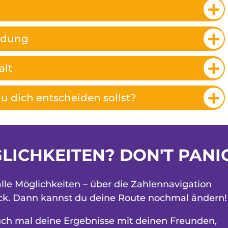
ildung
alt
u dich entscheiden sollst?
LICHKEITEN? DON'T PANIC
alle Möglichkeiten – über die Zahlennavigation
ck. Dann kannst du deine Route nochmal ändern!
auch mal deine Ergebnisse mit deinen Freunden,