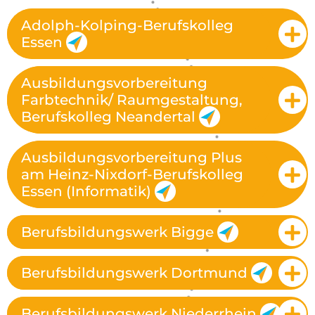
Adolph-Kolping-Berufskolleg
Essen
Ausbildungsvorbereitung
Farbtechnik/ Raumgestaltung,
Berufskolleg Neandertal
Ausbildungsvorbereitung Plus
am Heinz-Nixdorf-Berufskolleg
Essen (Informatik)
Berufsbildungswerk Bigge
Berufsbildungswerk Dortmund
Berufsbildungswerk Niederrhein