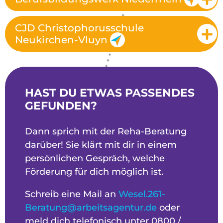
CJD Christophorusschule
Neukirchen-Vluyn
HAST DU ETWAS PASSENDES
GEFUNDEN?
Dann sprich mit der Reha-Beratung
darüber! Sie klärt mit dir in einem
persönlichen Gespräch, welche
Förderung für dich möglich ist.
Schreib eine Mail an
Wesel.261-
Beratung@arbeitsagentur.de
oder
meld dich telefonisch unter 0800 /