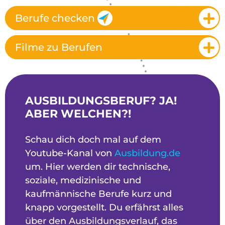
Berufe checken
Filme zu Berufen
AUSBILDUNGSBERUF? JA!
ABER WELCHEN?!
Schau dich doch mal auf dem
Youtube-Kanal von
Ausbildung.de
um. Hier werden dir technische,
soziale, medizinische und
kaufmännische Berufe kurz und
knapp vorgestellt. Du erfährst alles
über den Ausbildungsverlauf, das