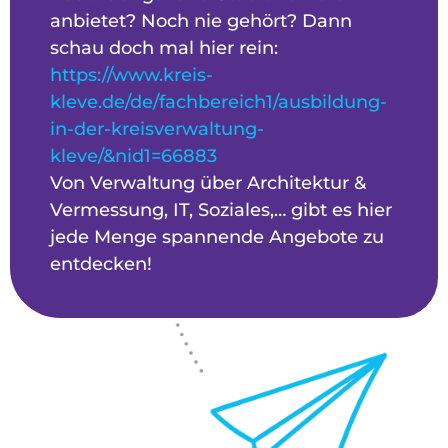
anbietet? Noch nie gehört? Dann
schau doch mal hier rein:
https://www.kreis-
kleve.de/de/fachbereich1/ausbildung-
in-der-kreisverwaltung-
kleve/&nid1=66883
Von Verwaltung über Architektur &
Vermessung, IT, Soziales,… gibt es hier
jede Menge spannende Angebote zu
entdecken!