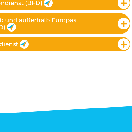
endienst (BFD)
lb und außerhalb Europas
D)
dienst