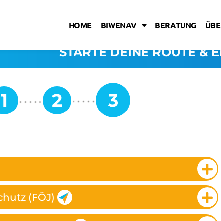
HOME
BIWENAV
BERATUNG
ÜBE
STARTE DEINE ROUTE & E
hutz (FÖJ)