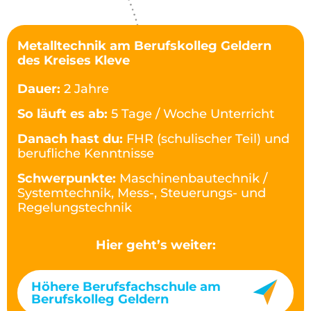
Metalltechnik am Berufskolleg Geldern
des Kreises Kleve
Dauer:
2 Jahre
So läuft es ab:
5 Tage / Woche Unterricht
Danach hast du:
FHR (schulischer Teil) und
berufliche Kenntnisse
Schwerpunkte:
Maschinenbautechnik /
Systemtechnik, Mess-, Steuerungs- und
Regelungstechnik
Hier geht’s weiter:
Höhere Berufsfachschule am
Berufskolleg Geldern