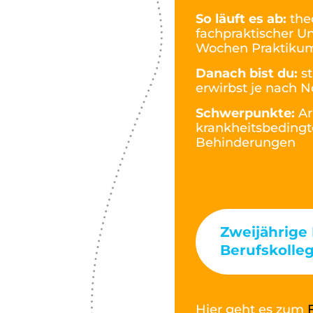
So läuft es ab:
the
fachpraktischer U
Wochen Praktiku
Danach bist du:
s
erwirbst je nach 
Schwerpunkte:
Ar
krankheitsbedingt
Behinderungen
Zweijährige
Berufskolle
Hier geht es zum
F