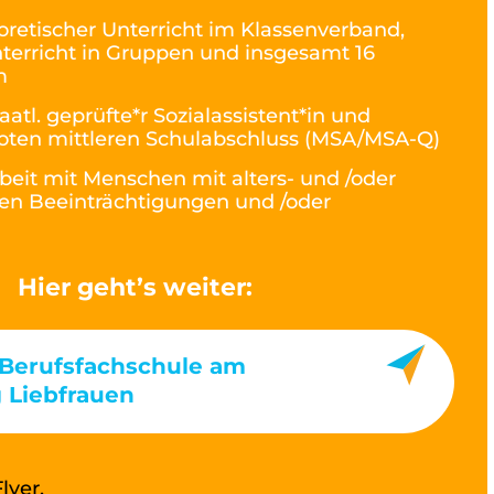
oretischer Unterricht im Klassenverband,
nterricht in Gruppen und insgesamt 16
m
taatl. geprüfte*r Sozialassistent*in und
Noten mittleren Schulabschluss (MSA/MSA-Q)
beit mit Menschen mit alters- und /oder
en Beeinträchtigungen und /oder
Hier geht’s weiter:
 Berufsfachschule am
g Liebfrauen
lyer.