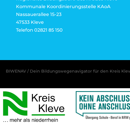
Kommunale Koordinierungsstelle KAoA
Nassauerallee 15-23
47533 Kleve
Telefon 02821 85 150
BIWENAV / Dein Bildungswegenavigator für den Kreis Kle