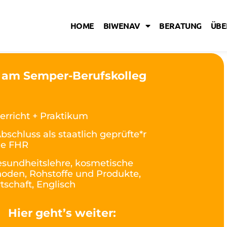
HOME
BIWENAV
BERATUNG
ÜBE
 am Semper-Berufskolleg
erricht + Praktikum
bschluss als staatlich geprüfte*r
le FHR
sundheitslehre, kosmetische
den, Rohstoffe und Produkte,
tschaft, Englisch
Hier geht’s weiter: