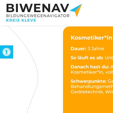
Kosmetiker*in
Werkzeugleiste öffnen
Dauer:
3 Jahre
So läuft es ab:
Unt
Danach hast du:
A
Kosmetiker*in, vol
Schwerpunkte:
Ge
Behandlungsmetho
Gerätetechnik, Wir