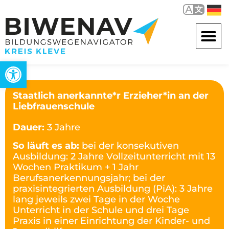
Werkzeugleiste öffnen
Staatlich anerkannte*r Erzieher*in an der
Liebfrauenschule
Dauer:
3 Jahre
So läuft es ab:
bei der konsekutiven
Ausbildung: 2 Jahre Vollzeitunterricht mit 13
Wochen Praktikum + 1 Jahr
Berufsanerkennungsjahr; bei der
praxisintegrierten Ausbildung (PiA): 3 Jahre
lang jeweils zwei Tage in der Woche
Unterricht in der Schule und drei Tage
Praxis in einer Einrichtung der Kinder- und