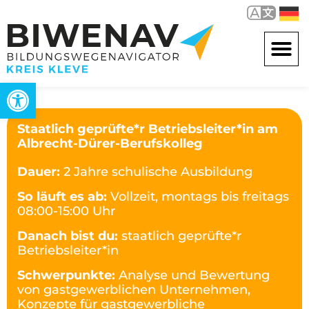
Werkzeugleiste öffnen
Staatlich geprüfte*r Betriebsleiter*in am
Albrecht-Dürer-Berufskolleg
Dauer:
2 Jahre schulische Ausbildung
So läuft es ab:
Vollzeit, montags bis freitags
08:00-15:00 Uhr
Danach bist du:
staatlich geprüfte*r
Betriebsleiter*in
Schwerpunkte:
Analyse und Bewertung
von gastgewerblichen Unternehmen,
Konzepte für gastgewerbliche