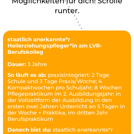
Möglichkeiten für dich! Scrolle
runter.
staatlich anerkannte*r
Heilerziehungspfleger*in am LVR-
Berufskolleg
Dauer:
3 Jahre
So läuft es ab:
praxisintegriert: 2 Tage
Schule und 3 Tage Praxis/Woche; 4
Kompaktwochen pro Schuljahr; 8 Wochen
Pflegepraktikum im 2. Ausbildungsjahr; in
der Vollzeitform der Ausbildung in den
ersten zwei Jahren Unterricht an 5 Tagen in
der Woche + Praktika, im dritten Jahr
Berufspraktikum
Danach bist du:
staatlich anerkannte*r